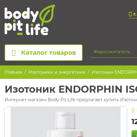
г
Каталог товаров
Главная
Изотоники и энергетики
Изотоник ENDORPHI
Изотоник ENDORPHIN IS
Интернет-магазин Body-Pit.Life предлагает купить Изото
1