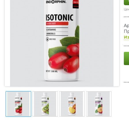
Цен
Ар
Пр
Из