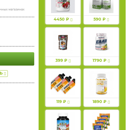
ичных магазинах
4450 ₽
590 ₽
399 ₽
1790 ₽
ТЬ
119 ₽
1890 ₽