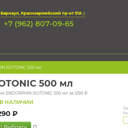
. Барнаул, Красноармейский пр-кт 51А
+7 (962) 807-09-65
N ISOTONIC 500 мл
OTONIC 500 мл
ник ENDORPHIN ISOTONIC 500 мл за 1290 ₽.
В НАЛИЧИИ
Оц
290 ₽
Го
Выбрать