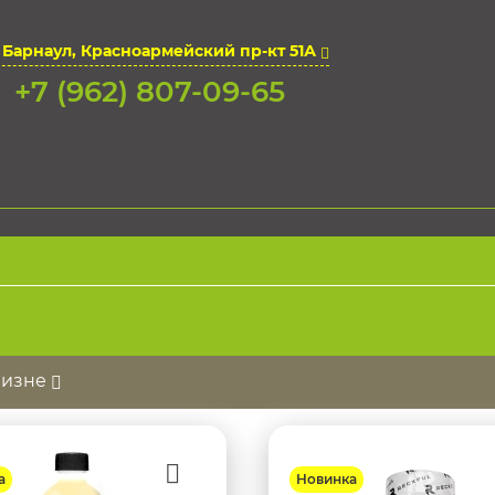
. Барнаул, Красноармейский пр-кт 51А
+7 (962) 807-09-65
визне
а
Новинка