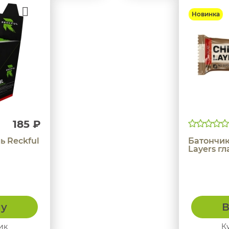
Новинка
185 ₽
ь Reckful
Батончик
Layers г
ну
В
ик
К