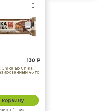
130 ₽
 Chikalab Chika
лазированный 45 гр
 корзину
упить в 1 клик