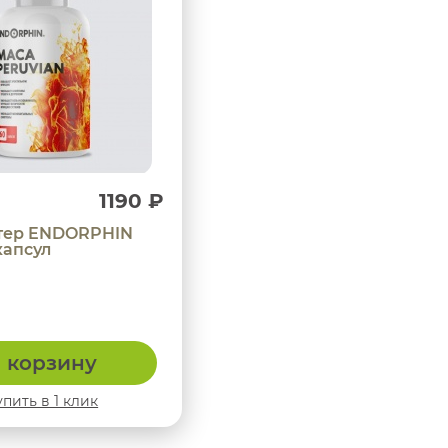
1190 ₽
стер ENDORPHIN
капсул
 корзину
упить в 1 клик