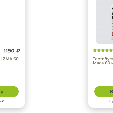
1190 ₽
ul ZMA 60
Тестобу
Maca 60 
ну
В
ик
К