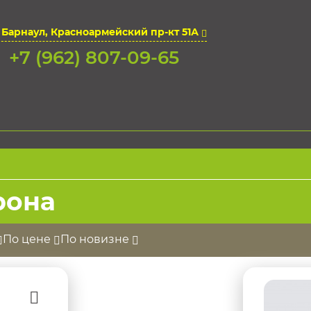
. Барнаул, Красноармейский пр-кт 51А
+7 (962) 807-09-65
рона
По цене
По новизне