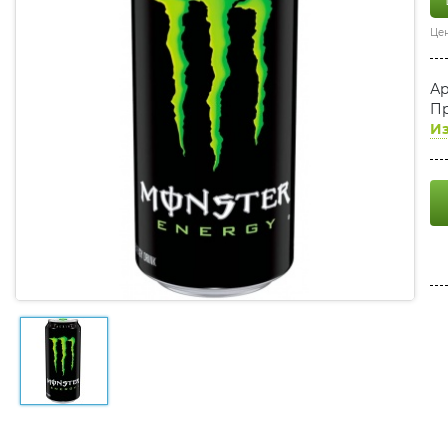
Цен
Ар
Пр
Из