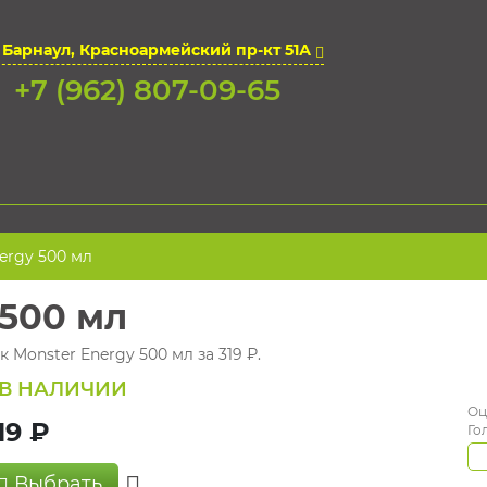
. Барнаул, Красноармейский пр-кт 51А
+7 (962) 807-09-65
ergy 500 мл
 500 мл
 Monster Energy 500 мл за 319 ₽.
В НАЛИЧИИ
Оц
19 ₽
Го
Выбрать