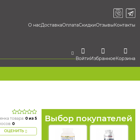
О нас
Доставка
Оплата
Скидки
Отзывы
Контакты
Войти
Избранное
Корзина
Выбор покупателей
енка товара:
0
из 5
лосов:
0
ОЦЕНИТЬ